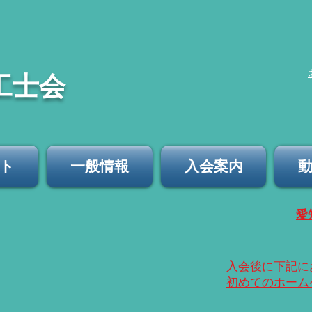
工士会
ト
一般情報
入会案内
​
​入会後に下記
​初めてのホー