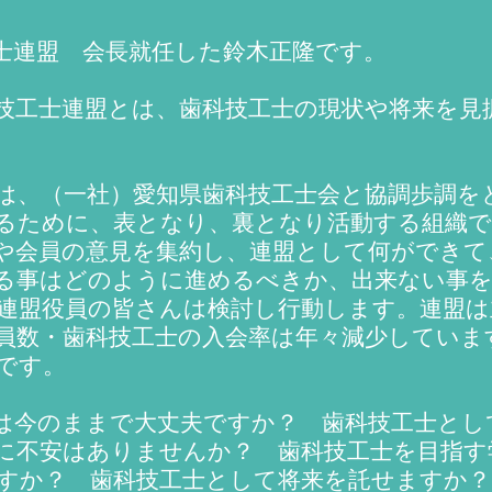
士連盟 会長就任した鈴木正隆です。
技工士連盟とは、歯科技工士の現状や将来を見
は、（一社）愛知県歯科技工士会と協調歩調を
るために、表となり、裏となり活動する組織で
や会員の意見を集約し、連盟として何ができて
る事はどのように進めるべきか、出来ない事
連盟役員の皆さんは検討し行動します。連盟は
員数・歯科技工士の入会率は年々減少していま
です。
は今のままで大丈夫ですか？ 歯科技工士とし
に不安はありませんか？ 歯科技工士を目指す
すか？ 歯科技工士として将来を託せますか？