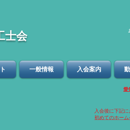
工士会
ト
一般情報
入会案内
​
​入会後に下記
​初めてのホー