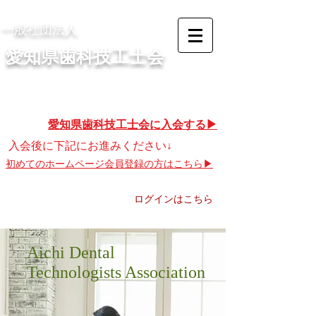
​一般社団法人
​愛知県歯科技工士会
​お困りの方、ログインできない方▶︎
​愛知県歯科技工士会に入会する▶︎
​入会後に下記にお進みください↓
​初めてのホームページ会員登録の方はこちら▶︎
ログインはこちら
​Aichi Dental
Technologists Association