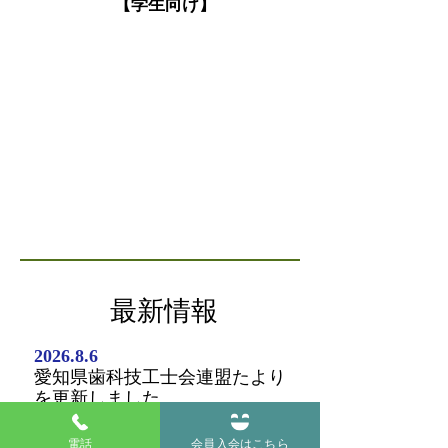
【学生向け】
​最新情報
2026.8.6
愛知県歯科技工士会連盟たより
を更新しました。
2026.7.24
令和８年７月26日（日）に開催
電話
会員入会はこちら